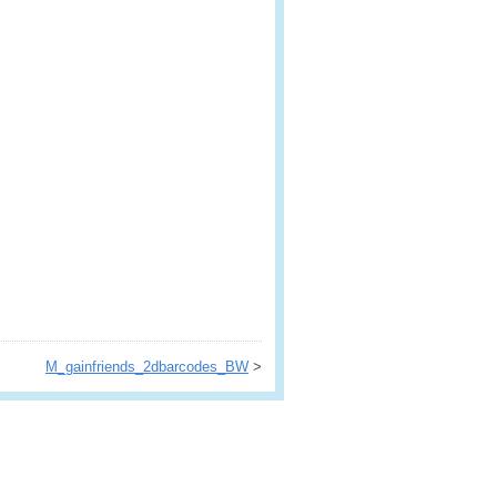
M_gainfriends_2dbarcodes_BW
>