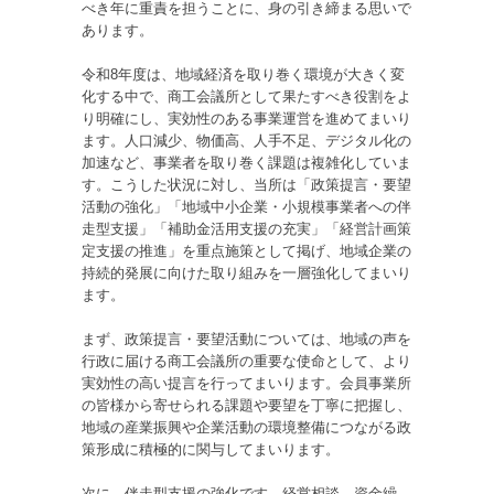
べき年に重責を担うことに、身の引き締まる思いで
あります。
令和8年度は、地域経済を取り巻く環境が大きく変
化する中で、商工会議所として果たすべき役割をよ
り明確にし、実効性のある事業運営を進めてまいり
ます。人口減少、物価高、人手不足、デジタル化の
加速など、事業者を取り巻く課題は複雑化していま
す。こうした状況に対し、当所は「政策提言・要望
活動の強化」「地域中小企業・小規模事業者への伴
走型支援」「補助金活用支援の充実」「経営計画策
定支援の推進」を重点施策として掲げ、地域企業の
持続的発展に向けた取り組みを一層強化してまいり
ます。
まず、政策提言・要望活動については、地域の声を
行政に届ける商工会議所の重要な使命として、より
実効性の高い提言を行ってまいります。会員事業所
の皆様から寄せられる課題や要望を丁寧に把握し、
地域の産業振興や企業活動の環境整備につながる政
策形成に積極的に関与してまいります。