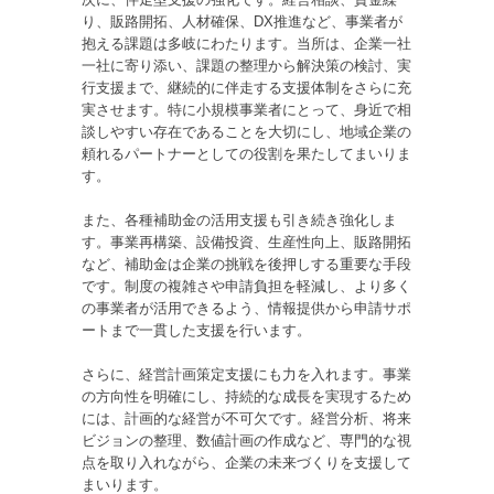
次に、伴走型支援の強化です。経営相談、資金繰
り、販路開拓、人材確保、DX推進など、事業者が
抱える課題は多岐にわたります。当所は、企業一社
一社に寄り添い、課題の整理から解決策の検討、実
行支援まで、継続的に伴走する支援体制をさらに充
実させます。特に小規模事業者にとって、身近で相
談しやすい存在であることを大切にし、地域企業の
頼れるパートナーとしての役割を果たしてまいりま
す。
また、各種補助金の活用支援も引き続き強化しま
す。事業再構築、設備投資、生産性向上、販路開拓
など、補助金は企業の挑戦を後押しする重要な手段
です。制度の複雑さや申請負担を軽減し、より多く
の事業者が活用できるよう、情報提供から申請サポ
ートまで一貫した支援を行います。
さらに、経営計画策定支援にも力を入れます。事業
の方向性を明確にし、持続的な成長を実現するため
には、計画的な経営が不可欠です。経営分析、将来
ビジョンの整理、数値計画の作成など、専門的な視
点を取り入れながら、企業の未来づくりを支援して
まいります。