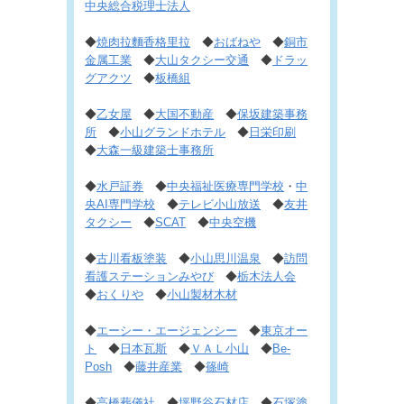
中央総合税理士法人
◆
焼肉拉麵香格里拉
◆
おばねや
◆
銅市
金属工業
◆
大山タクシー交通
◆
ドラッ
グアクツ
◆
板橋組
◆
乙女屋
◆
大国不動産
◆
保坂建築事務
所
◆
小山グランドホテル
◆
日栄印刷
◆
大森一級建築士事務所
◆
水戸証券
◆
中央福祉医療専門学校
・
中
央AI専門学校
◆
テレビ小山放送
◆
友井
タクシー
◆
SCAT
◆
中央空機
◆
古川看板塗装
◆
小山思川温泉
◆
訪問
看護ステーションみやび
◆
栃木法人会
◆
おくりや
◆
小山製材木材
◆
エーシー・エージェンシー
◆
東京オー
ト
◆
日本瓦斯
◆
ＶＡＬ小山
◆
Be-
Posh
◆
藤井産業
◆
篠崎
◆
高橋葬儀社
◆
坪野谷石材店
◆
石塚塗