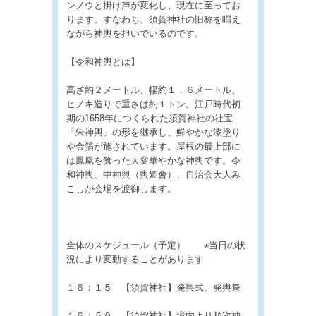
ンノウと掛け声が変化し、現在に至ってお
ります。すなわち、須賀神社の旧称を唱え
ながら神輿を担いでいるのです。
【令和神輿とは】
高さ約２メートル、幅約１．６メートル、
ヒノキ造りで重さは約１トン。江戸時代初
期の1658年につくられた須賀神社の社宝
「朱神輿」の形を継承し、鮮やかな漆塗り
や金箔が施されています。屋根の最上部に
は鳳凰を飾った大変華やかな神輿です。令
和神輿、中神輿（輿姫會）、自治会大人み
こしが会場を渡御します。
全体のスケジュール（予定） ※当日の状
況により変動することがあります
１６：１５ 【須賀神社】発輿式、発輿祭