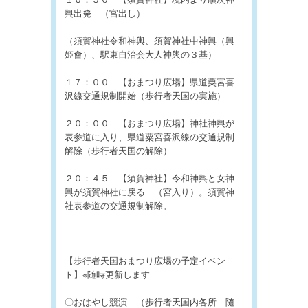
１６：５０ 【須賀神社】境内より順次神
輿出発 （宮出し）
（須賀神社令和神輿、須賀神社中神輿（輿
姫會）、駅東自治会大人神輿の３基）
１７：００ 【おまつり広場】県道粟宮喜
沢線交通規制開始（歩行者天国の実施）
２０：００ 【おまつり広場】神社神輿が
表参道に入り、県道粟宮喜沢線の交通規制
解除（歩行者天国の解除）
２０：４５ 【須賀神社】令和神輿と女神
輿が須賀神社に戻る （宮入り）。須賀神
社表参道の交通規制解除。
【歩行者天国おまつり広場の予定イベン
ト】※随時更新します
〇おはやし競演 （歩行者天国内各所 随