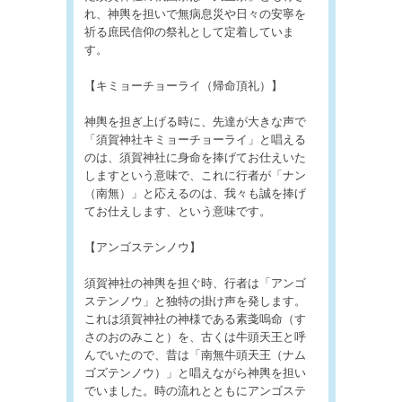
れ、神輿を担いで無病息災や日々の安寧を
祈る庶民信仰の祭礼として定着していま
す。
【キミョーチョーライ（帰命頂礼）】
神輿を担ぎ上げる時に、先達が大きな声で
「須賀神社キミョーチョーライ」と唱える
のは、須賀神社に身命を捧げてお仕えいた
しますという意味で、これに行者が「ナン
（南無）」と応えるのは、我々も誠を捧げ
てお仕えします、という意味です。
【アンゴステンノウ】
須賀神社の神輿を担ぐ時、行者は「アンゴ
ステンノウ」と独特の掛け声を発します。
これは須賀神社の神様である素戔嗚命（す
さのおのみこと）を、古くは牛頭天王と呼
んでいたので、昔は「南無牛頭天王（ナム
ゴズテンノウ）」と唱えながら神輿を担い
でいました。時の流れとともにアンゴステ