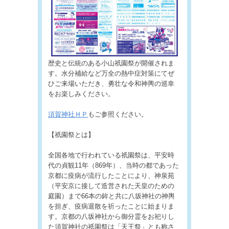
歴史と伝統のある小山祇園祭が開催されま
す。水分補給など万全の熱中症対策にてぜ
ひご来場いただき、勇壮な令和神輿の巡幸
をお楽しみください。
須賀神社ＨＰ
もご参照ください。
【祇園祭とは】
全国各地で行われている祇園祭は、平安時
代の貞観11年（869年）、当時の都であった
京都に疫病が流行したことにより、神泉苑
（平安京に接して造営された天皇のための
庭園）まで66本の鉾と共に八坂神社の神輿
を担ぎ、疫病退散を祈ったことに始まりま
す。京都の八坂神社から御分霊をお祀りし
た須賀神社の祇園祭は「天王祭」とも称さ