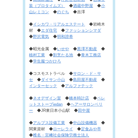
装（プロタイムズ）
◆
酒蔵中野屋
◆
小
山レミコン
◆
のぐち
◆吉澤
◆
イシカワ・リアルエステート
◆岩崎木
材 ◆
エダ住宅
◆
ファッションシマダ
◆
野沢電気
◆
明和證券
◆昭光金属 ◆
いせや
◆
黒澤不動産
◆
植村工業
◆
割烹たる池
◆
青木工務店
◆
学生服つかひろ
◆コスモストラベル ◆
サロン・ド・サ
セ
◆
ダイサン小山
◆
島田屋不動産
◆
インターセック
◆
アルファテック
◆
ネオデザイン室
◆
橋本時計店
◆
ペレ
ットストーブiedan
◆
ヘアーサロンベリ
ー
◆JR東日本小山駅 ◆
田中屋
◆
アルプス設備工業
◆
中山設備機器
◆
関東資材 ◆
ローレライ
◆
定食みや亭
◆
椎名・宮﨑社会保険労務士法人