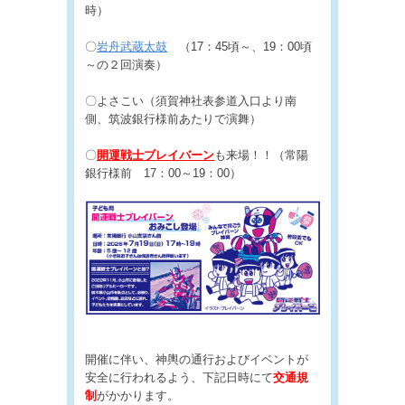
時）
〇
岩舟武蔵太鼓
（17：45頃～、19：00頃
～の２回演奏）
〇よさこい（須賀神社表参道入口より南
側、筑波銀行様前あたりで演舞）
〇
開運戦士ブレイバーン
も来場！！（常陽
銀行様前 17：00～19：00）
開催に伴い、神輿の通行およびイベントが
安全に行われるよう、下記日時にて
交通規
制
がかかります。