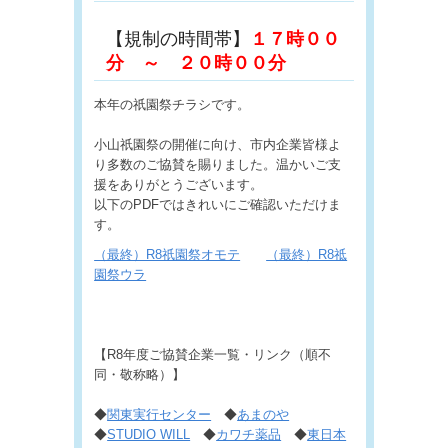
【規制の時間帯】
１７時００
分 ～ ２０時００分
本年の祇園祭チラシです。
小山祇園祭の開催に向け、市内企業皆様よ
り多数のご協賛を賜りました。温かいご支
援をありがとうございます。
以下のPDFではきれいにご確認いただけま
す。
（最終）R8祇園祭オモテ
（最終）R8祗
園祭ウラ
【R8年度ご協賛企業一覧・リンク（順不
同・敬称略）】
◆
関東実行センター
◆
あまのや
◆
STUDIO WILL
◆
カワチ薬品
◆
東日本