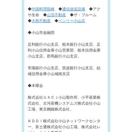
◆
中国料理龍峰
◆
通信放送設備
◆アク
サ生命 ◆
山浩不動産
◆ザ・ブルーム
◆
大和不動産
◆
ベンリー小山店
◆小山市金融団
足利銀行小山支店、栃木銀行小山支店、足
利小山信用金庫小山営業部、栃木信用金庫
小山支店、群馬銀行小山支店、
常陽銀行小山支店、筑波銀行小山支店、結
城信用金庫小山城南支店
◆木曜会
株式会社ＵＡＣＪ小山製作所、小平産業株
式会社、古河産機システムズ株式会社小山
工場、東京鋼鐵株式会社、
ＫＤＤＩ株式会社小山ネットワークセンタ
ー、富士通株式会社小山工場、株式会社レ