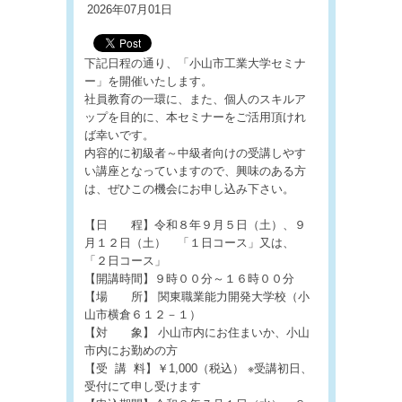
2026年07月01日
下記日程の通り、「小山市工業大学セミナ
ー」を開催いたします。
社員教育の一環に、また、個人のスキルア
ップを目的に、本セミナーをご活用頂けれ
ば幸いです。
内容的に初級者～中級者向けの受講しやす
い講座となっていますので、興味のある方
は、ぜひこの機会にお申し込み下さい。
【日 程】令和８年９月５日（土）、９
月１２日（土） 「１日コース」又は、
「２日コース」
【開講時間】９時００分～１６時００分
【場 所】 関東職業能力開発大学校（小
山市横倉６１２－１）
【対 象】 小山市内にお住まいか、小山
市内にお勤めの方
【受 講 料】￥1,000（税込） ※受講初日、
受付にて申し受けます