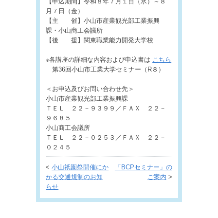
【申込期間】令和８年７月１日（水）～８
月７日（金）
【主 催】小山市産業観光部工業振興
課・小山商工会議所
【後 援】関東職業能力開発大学校
※各講座の詳細な内容および申込書は
こちら
第36回小山市工業大学セミナー（R８）
＜お申込及びお問い合わせ先＞
小山市産業観光部工業振興課
ＴＥＬ ２２－９３９９／ＦＡＸ ２２－
９６８５
小山商工会議所
ＴＥＬ ２２－０２５３／ＦＡＸ ２２－
０２４５
<
小山祇園祭開催にか
「BCPセミナー」の
かる交通規制のお知
ご案内
>
らせ