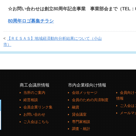
☆お問い合わせは創立80周年記念事業 事業部会まで（TEL：0285
80周年ロゴ募集チラシ
<
【ＲＥＳＡＳ】地域経済動向分析結果について（小山
市）
商工会議所情報
市内企業様向け情報
当所のご案内
会頭メッセージ
会員向け
情報
経営相談
会員のための共済制度
ご入会は
会員企業リンク集
融資
メールマ
お問い合わせ
貸会議室
ご入会はこちら
専門家相談
調査・統計