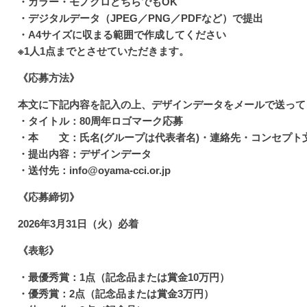
・カラー・モノクロどちらでもOK
・デジタルデータ（JPEG／PNG／PDFなど）で提出
・A4サイズに収まる範囲で作成してください
※1人1点までとさせていただきます。
《応募方法》
本文に下記内容を記入の上、デザインデータをメールで送って
・タイトル：80周年ロゴマーク応募
・本 文：氏名(グループは代表者名)・連絡先・コンセプト
・提出内容：デザインデータ
・送付先：info@oyama-cci.or.jp
《応募締切》
2026年3月31日（火）必着
《表彰》
・最優秀賞：1点（記念品または賞金10万円）
・優秀賞：2点（記念品または賞金3万円）