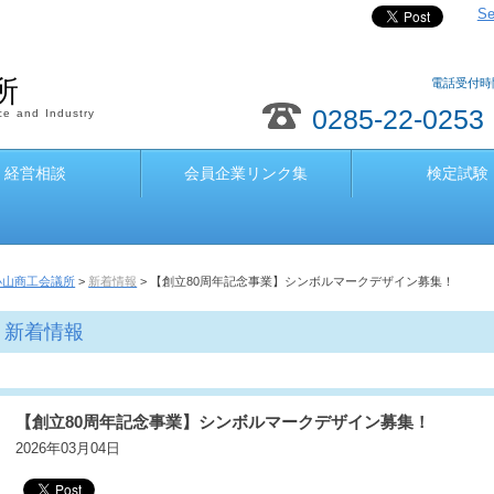
Se
所
電話受付時間
0285-22-0253
e and Industry
経営相談
会員企業リンク集
検定試験
小山商工会議所
>
新着情報
> 【創立80周年記念事業】シンボルマークデザイン募集！
新着情報
【創立80周年記念事業】シンボルマークデザイン募集！
2026年03月04日