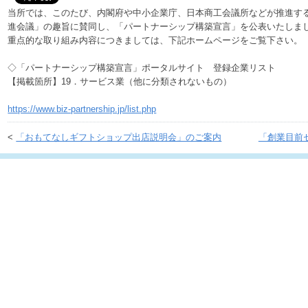
当所では、このたび、内閣府や中小企業庁、日本商工会議所などが推進す
進会議」の趣旨に賛同し、「パートナーシップ構築宣言」を公表いたしま
重点的な取り組み内容につきましては、下記ホームページをご覧下さい。
◇「パートナーシップ構築宣言」ポータルサイト 登録企業リスト
【掲載箇所】19．サービス業（他に分類されないもの）
https://www.biz-partnership.jp/list.php
<
「おもてなしギフトショップ出店説明会」のご案内
「創業目前セ