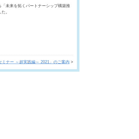
る「未来を拓くパートナーシップ構築推
した。
ミナー ～超実践編～ 2021」のご案内
>