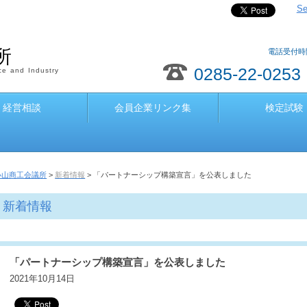
Se
所
電話受付時間
0285-22-0253
e and Industry
経営相談
会員企業リンク集
検定試験
小山商工会議所
>
新着情報
> 「パートナーシップ構築宣言」を公表しました
新着情報
「パートナーシップ構築宣言」を公表しました
2021年10月14日