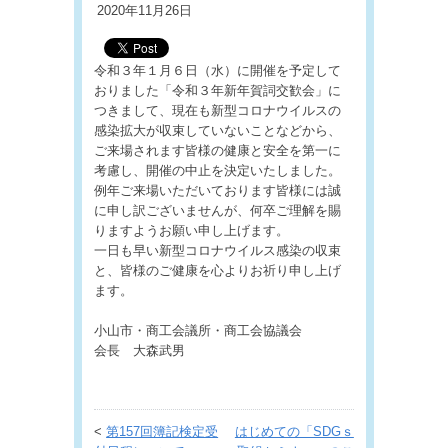
2020年11月26日
令和３年１月６日（水）に開催を予定して
おりました「令和３年新年賀詞交歓会」に
つきまして、現在も新型コロナウイルスの
感染拡大が収束していないことなどから、
ご来場されます皆様の健康と安全を第一に
考慮し、開催の中止を決定いたしました。
例年ご来場いただいております皆様には誠
に申し訳ございませんが、何卒ご理解を賜
りますようお願い申し上げます。
一日も早い新型コロナウイルス感染の収束
と、皆様のご健康を心よりお祈り申し上げ
ます。
小山市・商工会議所・商工会協議会
会長 大森武男
<
第157回簿記検定受
はじめての「SDGｓ