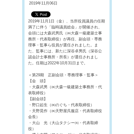
2019年11月06日
2019年11月1日（金）、当所役員議員の任期
満了に伴う「臨時議員総会」が開催され、
会頭には大森武男氏（㈱大森一級建築士事
務所・代表取締役）が再任、副会頭・専務
理事・監事ら役員が選任されました。ま
た、監事には、新たに深谷卓男氏（深谷公
認会計士事務所・所長）が選任されまし
た。任期は2022年10月31日まで。
＜第29期 正副会頭・専務理事・監事＞
【会 頭】
・大森武男（㈱大森一級建築士事務所・代
表取締役）
【副会頭】
・野口起生（㈱のぐち・代表取締役）
・天野晃作（㈱天野屋呉服店・代表取締役
会長）
・大山 光（大山タクシー㈲・代表取締
役）