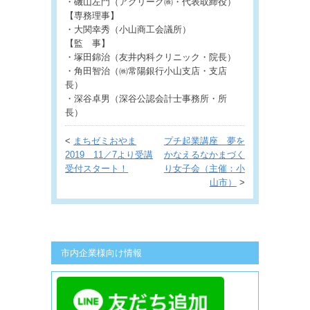
・磯山左門（アクリーグ㈱・代表取締役）
【専務理事】
・大関幸秀（小山商工会議所）
【監 事】
・塚田錦治（友井内科クリニック・院長）
・角田智治（㈱常陽銀行小山支店・支店
長）
・深谷卓男（深谷公認会計士事務所・所
長）
<
まちゼミおやま
プチ起業講座 夢を
2019 11／7より受講
かなえるなかまづく
受付スタート！
り女子会（主催：小
山市）
>
市内企業様向け情報