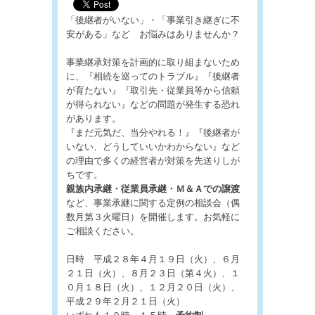
「後継者がいない」・「事業引き継ぎに不
安がある」など お悩みはありませんか？
事業継承対策を計画的に取り組まないため
に、『相続を巡ってのトラブル』『後継者
が育たない』『取引先・従業員等から信頼
が得られない』などの問題が発生する恐れ
があります。
『まだ元気だ、当分やれる！』『後継者が
いない、どうしていいかわからない』など
の理由で多くの経営者が対策を先送りしが
ちです。
親族内承継・従業員承継・Ｍ＆Ａでの譲渡
など、事業承継に関する定例の相談会（偶
数月第３火曜日）を開催します。お気軽に
ご相談ください。
日時 平成２８年４月１９日（火）、６月
２１日（火）、８月２３日（第４火）、１
０月１８日（火）、１２月２０日（火）、
平成２９年２月２１日（火）