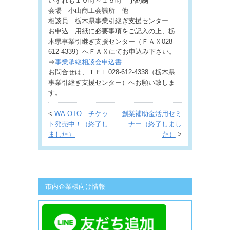
いずれも１０時～１５時
予約制
会場 小山商工会議所 他
相談員 栃木県事業引継ぎ支援センター
お申込 用紙に必要事項をご記入の上、栃
木県事業引継ぎ支援センター（ＦＡＸ028-
612-4339）へＦＡＸにてお申込み下さい。
⇒
事業承継相談会申込書
お問合せは、ＴＥＬ028-612-4338（栃木県
事業引継ぎ支援センター）へお願い致しま
す。
<
WA-OTO チケッ
創業補助金活用セミ
ト発売中！（終了し
ナー（終了しまし
ました）
た）
>
市内企業様向け情報