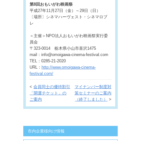
第8回おもいがわ映画祭
平成27年11月27日（金）～29日（日）
〔場所〕シネマハーヴェスト・シネマロブ
レ
＜主催＞NPO法人おもいがわ映画祭実行委
員会
〒323-0014 栃木県小山市喜沢1475
mail：info@omoigawa-cinema-festival.com
TEL：0285-21-2020
URL：
http://www.omoigawa-cinema-
festival.com/
<
会員同士の優待割引
マイナンバー制度対
「開運チケット」の
策セミナーのご案内
ご案内
（終了しました）
>
市内企業様向け情報