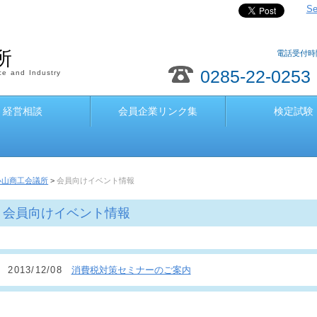
Se
所
電話受付時間
0285-22-0253
e and Industry
経営相談
会員企業リンク集
検定試験
小山商工会議所
>
会員向けイベント情報
会員向けイベント情報
2013/12/08
消費税対策セミナーのご案内